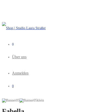
0
Über uns
Anmelden
0
Fabella