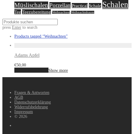
Schalen
Müslischalen
Porzellan
Practical
Schale
Tee
Teezubereitung
Weihnachten
Weihnachtsbaum
press
Enter
to search
Products tagged
“Weihnachten”
Adams Apfel
€
50,00
In den Warenkorb
Show more
Fragen & Antworten
AGB
Datenschutzerklärung
Widerrufsbelehrung
Impressum
© 2026