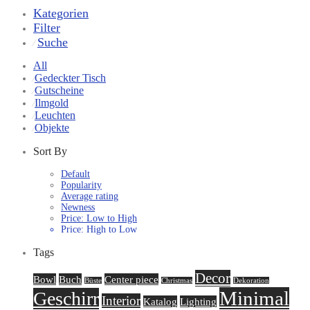
Kategorien
Filter
Suche
⁄
All
Gedeckter Tisch
⁄
Gutscheine
⁄
Ilmgold
⁄
Leuchten
⁄
Objekte
⁄
Sort By
Default
Popularity
Average rating
Newness
Price: Low to High
Price: High to Low
Tags
Decor
Bowl
Buch
Center piece
Büste
Christmas
Dekoration
Minimal
Geschirr
Interior
Katalog
Lighting