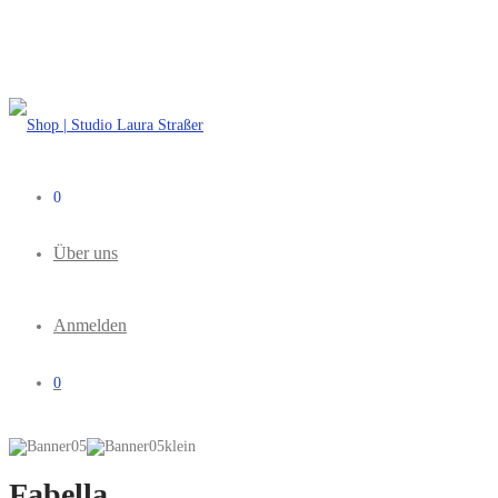
0
Über uns
Anmelden
0
Fabella