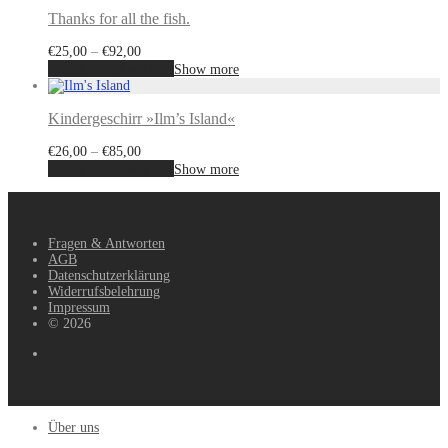
Thanks for all the fish.
€
25,00
–
€
92,00
Ausführung wählen
Show more
Kindergeschirr »Ilm’s Island«
€
26,00
–
€
85,00
Ausführung wählen
Show more
Fragen & Antworten
AGB
Datenschutzerklärung
Widerrufsbelehrung
Impressum
© 2026
Über uns