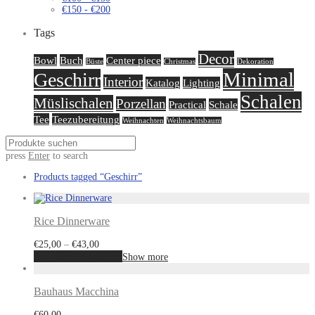
€
150
-
€
200
Tags
Decor
Bowl
Buch
Center piece
Büste
Christmas
Dekoration
Minimal
Geschirr
Interior
Katalog
Lighting
Schalen
Müslischalen
Porzellan
Practical
Schale
Tee
Teezubereitung
Weihnachten
Weihnachtsbaum
press
Enter
to search
Products tagged
“Geschirr”
Rice Dinnerware
€
25,00
–
€
43,00
Ausführung wählen
Show more
Bauhaus Macchina
€
60,00