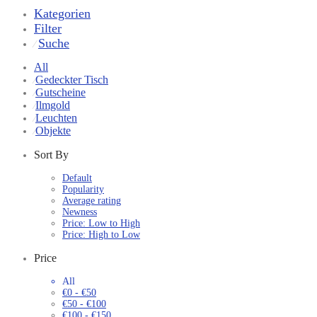
Kategorien
Filter
Suche
⁄
All
Gedeckter Tisch
⁄
Gutscheine
⁄
Ilmgold
⁄
Leuchten
⁄
Objekte
⁄
Sort By
Default
Popularity
Average rating
Newness
Price: Low to High
Price: High to Low
Price
All
€
0
-
€
50
€
50
-
€
100
€
100
-
€
150