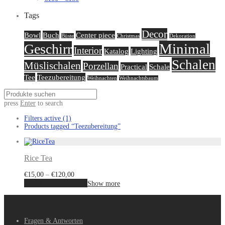
Tags
Decor
Bowl
Buch
Center piece
Büste
Christmas
Dekoration
Minimal
Geschirr
Interior
Katalog
Lighting
Schalen
Müslischalen
Porzellan
Practical
Schale
Tee
Teezubereitung
Weihnachten
Weihnachtsbaum
press
Enter
to search
Filters active
(1)
Products tagged
“Teezubereitung”
Rice Tea
€
15,00
–
€
120,00
Ausführung wählen
Show more
Fragen & Antworten