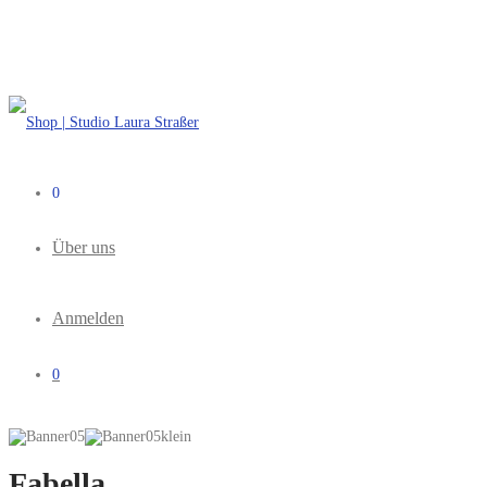
0
Über uns
Anmelden
0
Fabella