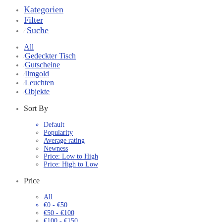
Kategorien
Filter
Suche
⁄
All
Gedeckter Tisch
⁄
Gutscheine
⁄
Ilmgold
⁄
Leuchten
⁄
Objekte
⁄
Sort By
Default
Popularity
Average rating
Newness
Price: Low to High
Price: High to Low
Price
All
€
0
-
€
50
€
50
-
€
100
€
100
-
€
150