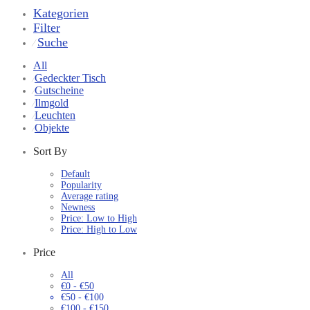
Kategorien
Filter
Suche
⁄
All
Gedeckter Tisch
⁄
Gutscheine
⁄
Ilmgold
⁄
Leuchten
⁄
Objekte
⁄
Sort By
Default
Popularity
Average rating
Newness
Price: Low to High
Price: High to Low
Price
All
€
0
-
€
50
€
50
-
€
100
€
100
-
€
150