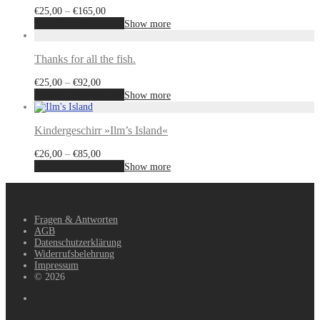
€
25,00
–
€
165,00
Ausführung wählen
Show more
Thanks for all the fish.
€
25,00
–
€
92,00
Ausführung wählen
Show more
Kindergeschirr »Ilm’s Island«
€
26,00
–
€
85,00
Ausführung wählen
Show more
Fragen & Antworten
AGB
Datenschutzerklärung
Widerrufsbelehrung
Impressum
© 2026