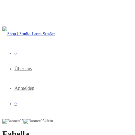
0
Über uns
Anmelden
0
Fabella