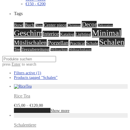
€
150
-
€
200
Tags
Decor
Bowl
Buch
Center piece
Büste
Christmas
Dekoration
Minimal
Geschirr
Interior
Katalog
Lighting
Schalen
Müslischalen
Porzellan
Practical
Schale
Tee
Teezubereitung
Weihnachten
Weihnachtsbaum
press
Enter
to search
Filters active
(1)
Products tagged
“Schalen”
Rice Tea
€
15,00
–
€
120,00
Ausführung wählen
Show more
Schalentiere