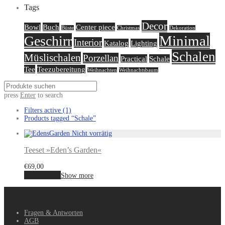
Tags
Decor
Bowl
Buch
Center piece
Büste
Christmas
Dekoration
Minimal
Geschirr
Interior
Katalog
Lighting
Schalen
Müslischalen
Porzellan
Practical
Schale
Tee
Teezubereitung
Weihnachten
Weihnachtsbaum
press
Enter
to search
Filters active
(1)
Products tagged
“Schale”
Teeset »Eden’s Garden«
€
69,00
Weiterlesen
Show more
Fragen & Antworten
AGB