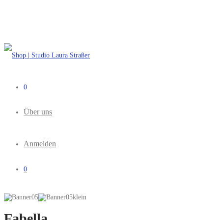
0
Über uns
Anmelden
0
Fabella