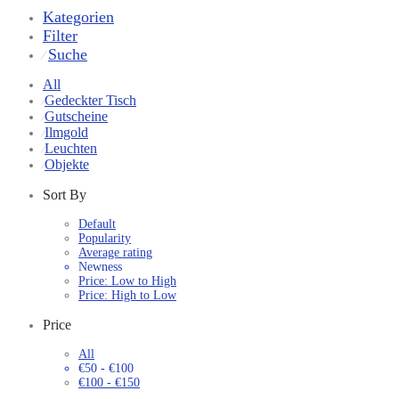
Kategorien
Filter
Suche
⁄
All
Gedeckter Tisch
⁄
Gutscheine
⁄
Ilmgold
⁄
Leuchten
⁄
Objekte
⁄
Sort By
Default
Popularity
Average rating
Newness
Price: Low to High
Price: High to Low
Price
All
€
50
-
€
100
€
100
-
€
150