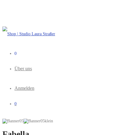
0
Über uns
Anmelden
0
Fabella