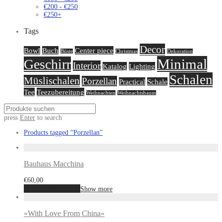
€
200
-
€
250
€
250
+
Tags
Decor
Bowl
Buch
Center piece
Büste
Christmas
Dekoration
Minimal
Geschirr
Interior
Katalog
Lighting
Schalen
Müslischalen
Porzellan
Practical
Schale
Tee
Teezubereitung
Weihnachten
Weihnachtsbaum
press
Enter
to search
Products tagged
“Porzellan”
Bauhaus Macchina
€
60,00
In den Warenkorb
Show more
»With Love From China«