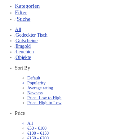
Kategorien
Filter
Suche
⁄
All
Gedeckter Tisch
⁄
Gutscheine
⁄
Ilmgold
⁄
Leuchten
⁄
Objekte
⁄
Sort By
Default
Popularity
Average rating
Newness
Price: Low to High
Price: High to Low
Price
All
€
50
-
€
100
€
100
-
€
150
€
150
-
€
200