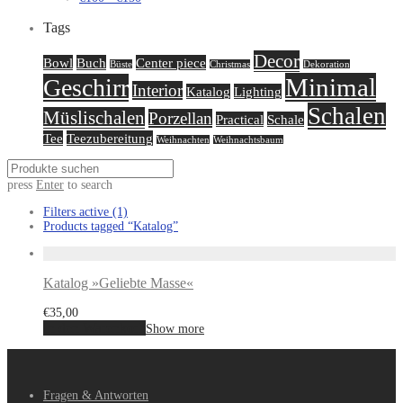
Tags
Decor
Bowl
Buch
Center piece
Büste
Christmas
Dekoration
Minimal
Geschirr
Interior
Katalog
Lighting
Schalen
Müslischalen
Porzellan
Practical
Schale
Tee
Teezubereitung
Weihnachten
Weihnachtsbaum
press
Enter
to search
Filters active
(1)
Products tagged
“Katalog”
Katalog »Geliebte Masse«
€
35,00
In den Warenkorb
Show more
Fragen & Antworten