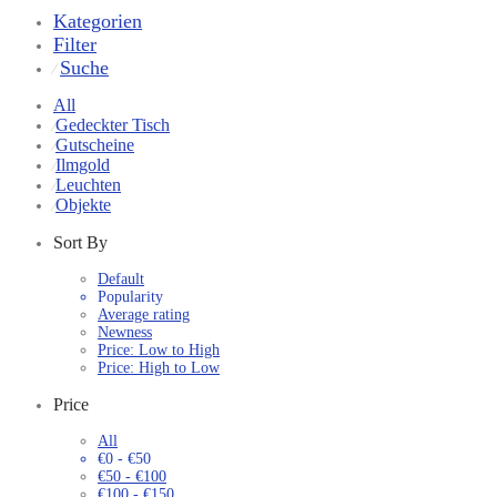
Kategorien
Filter
Suche
⁄
All
Gedeckter Tisch
⁄
Gutscheine
⁄
Ilmgold
⁄
Leuchten
⁄
Objekte
⁄
Sort By
Default
Popularity
Average rating
Newness
Price: Low to High
Price: High to Low
Price
All
€
0
-
€
50
€
50
-
€
100
€
100
-
€
150