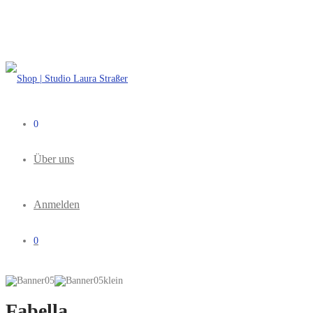
0
Über uns
Anmelden
0
Fabella