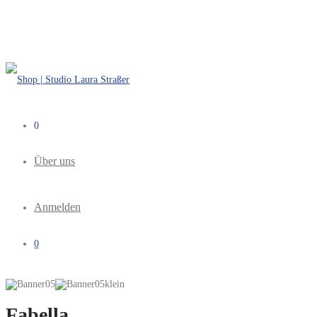
0
Über uns
Anmelden
0
Fabella