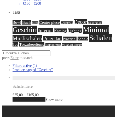
€
150
-
€
200
Tags
Decor
Bowl
Buch
Center piece
Büste
Christmas
Dekoration
Minimal
Geschirr
Interior
Katalog
Lighting
Schalen
Müslischalen
Porzellan
Practical
Schale
Tee
Teezubereitung
Weihnachten
Weihnachtsbaum
press
Enter
to search
Filters active
(1)
Products tagged
“Geschirr”
Schalentiere
€
25,00
–
€
165,00
Ausführung wählen
Show more