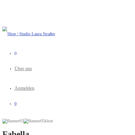
0
Über uns
Anmelden
0
Fabella