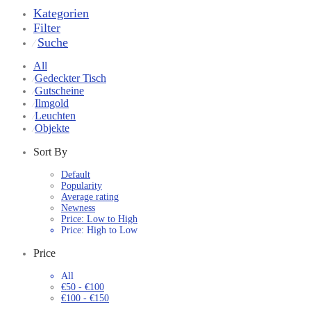
Kategorien
Filter
Suche
⁄
All
Gedeckter Tisch
⁄
Gutscheine
⁄
Ilmgold
⁄
Leuchten
⁄
Objekte
⁄
Sort By
Default
Popularity
Average rating
Newness
Price: Low to High
Price: High to Low
Price
All
€
50
-
€
100
€
100
-
€
150