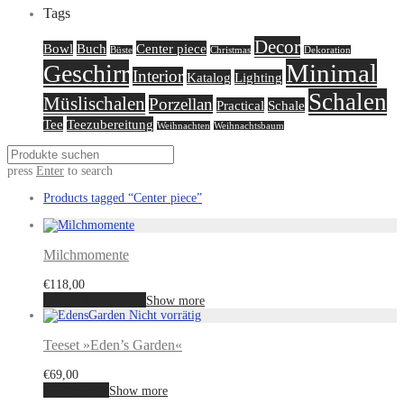
Tags
Decor
Bowl
Buch
Center piece
Büste
Christmas
Dekoration
Minimal
Geschirr
Interior
Katalog
Lighting
Schalen
Müslischalen
Porzellan
Practical
Schale
Tee
Teezubereitung
Weihnachten
Weihnachtsbaum
press
Enter
to search
Products tagged
“Center piece”
Milchmomente
€
118,00
In den Warenkorb
Show more
Teeset »Eden’s Garden«
€
69,00
Weiterlesen
Show more