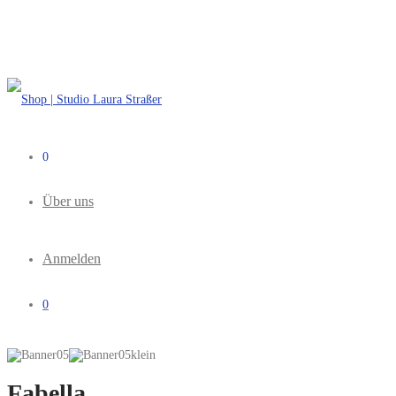
0
Über uns
Anmelden
0
Fabella