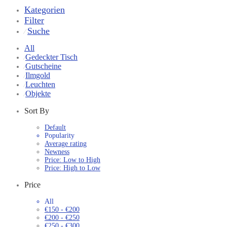
Kategorien
Filter
Suche
⁄
All
Gedeckter Tisch
⁄
Gutscheine
⁄
Ilmgold
⁄
Leuchten
⁄
Objekte
⁄
Sort By
Default
Popularity
Average rating
Newness
Price: Low to High
Price: High to Low
Price
All
€
150
-
€
200
€
200
-
€
250
€
250
-
€
300