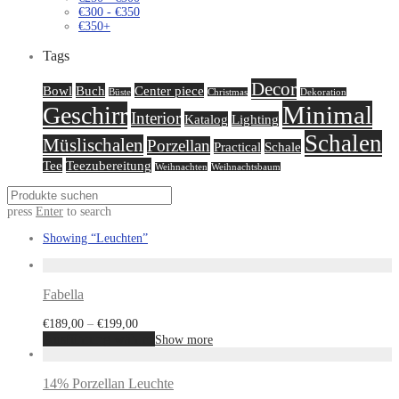
€
300
-
€
350
€
350
+
Tags
Decor
Bowl
Buch
Center piece
Büste
Christmas
Dekoration
Minimal
Geschirr
Interior
Katalog
Lighting
Schalen
Müslischalen
Porzellan
Practical
Schale
Tee
Teezubereitung
Weihnachten
Weihnachtsbaum
press
Enter
to search
Showing
“Leuchten”
Fabella
€
189,00
–
€
199,00
Ausführung wählen
Show more
14% Porzellan Leuchte