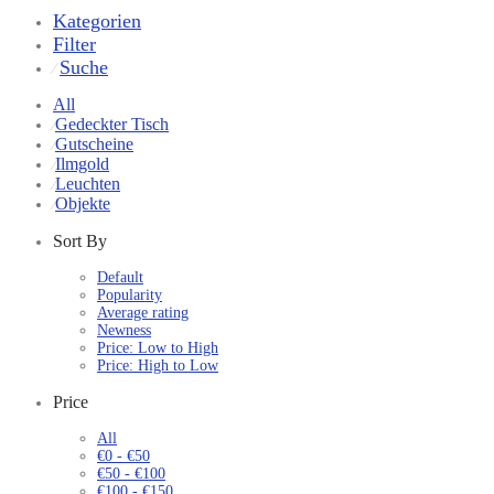
Kategorien
Filter
Suche
⁄
All
Gedeckter Tisch
⁄
Gutscheine
⁄
Ilmgold
⁄
Leuchten
⁄
Objekte
⁄
Sort By
Default
Popularity
Average rating
Newness
Price: Low to High
Price: High to Low
Price
All
€
0
-
€
50
€
50
-
€
100
€
100
-
€
150