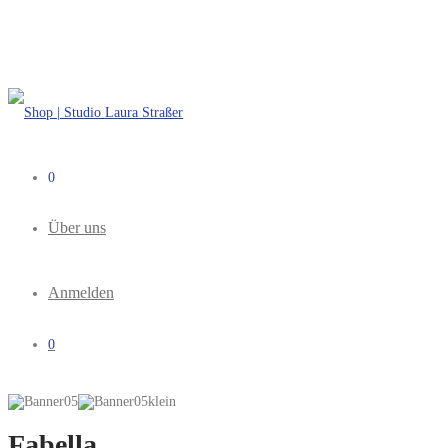
0
Über uns
Anmelden
0
Fabella