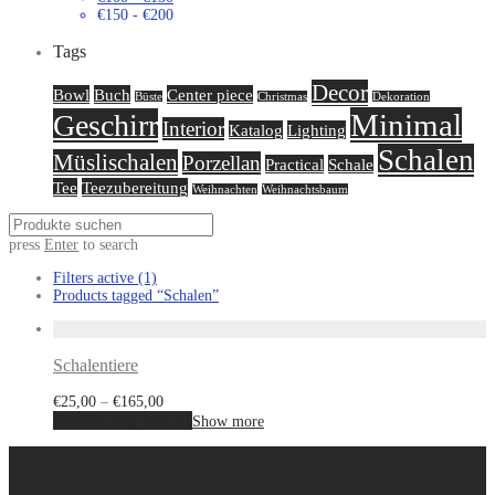
€
150
-
€
200
Tags
Decor
Bowl
Buch
Center piece
Büste
Christmas
Dekoration
Minimal
Geschirr
Interior
Katalog
Lighting
Schalen
Müslischalen
Porzellan
Practical
Schale
Tee
Teezubereitung
Weihnachten
Weihnachtsbaum
press
Enter
to search
Filters active
(1)
Products tagged
“Schalen”
Schalentiere
€
25,00
–
€
165,00
Ausführung wählen
Show more