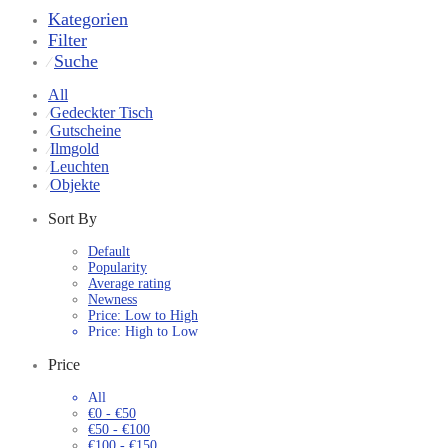
Kategorien
Filter
Suche
⁄
All
Gedeckter Tisch
⁄
Gutscheine
⁄
Ilmgold
⁄
Leuchten
⁄
Objekte
⁄
Sort By
Default
Popularity
Average rating
Newness
Price: Low to High
Price: High to Low
Price
All
€
0
-
€
50
€
50
-
€
100
€
100
-
€
150