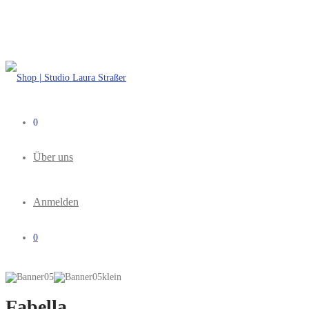
0
Über uns
Anmelden
0
Fabella