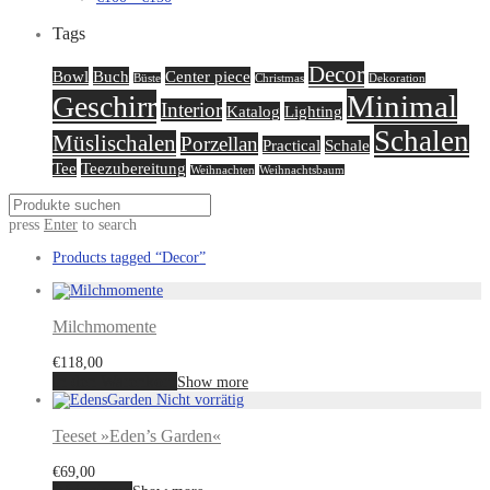
Tags
Decor
Bowl
Buch
Center piece
Büste
Christmas
Dekoration
Minimal
Geschirr
Interior
Katalog
Lighting
Schalen
Müslischalen
Porzellan
Practical
Schale
Tee
Teezubereitung
Weihnachten
Weihnachtsbaum
press
Enter
to search
Products tagged
“Decor”
Milchmomente
€
118,00
In den Warenkorb
Show more
Teeset »Eden’s Garden«
€
69,00