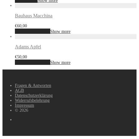
Weiterlesen
Show more
Bauhaus Macchina
€
60,00
In den Warenkorb
Show more
Adams Apfel
€
50,00
In den Warenkorb
Show more
Fragen & Antworten
AGB
Datenschutzerklärung
Widerrufsbelehrung
Impressum
© 2026