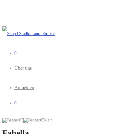
0
Über uns
Anmelden
0
Fabella