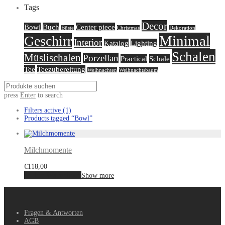
Tags
Decor
Bowl
Buch
Center piece
Büste
Christmas
Dekoration
Minimal
Geschirr
Interior
Katalog
Lighting
Schalen
Müslischalen
Porzellan
Practical
Schale
Tee
Teezubereitung
Weihnachten
Weihnachtsbaum
press
Enter
to search
Filters active
(1)
Products tagged
“Bowl”
Milchmomente
€
118,00
In den Warenkorb
Show more
Fragen & Antworten
AGB