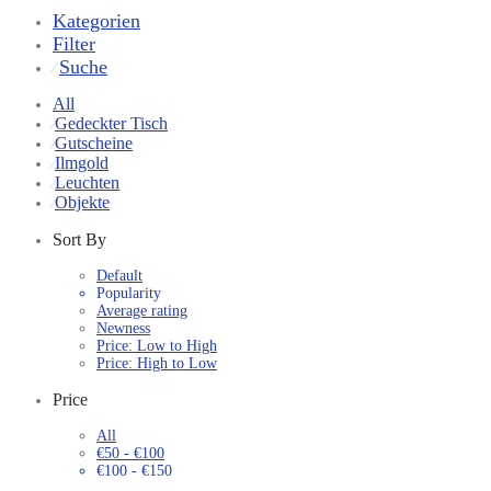
Kategorien
Filter
Suche
⁄
All
Gedeckter Tisch
⁄
Gutscheine
⁄
Ilmgold
⁄
Leuchten
⁄
Objekte
⁄
Sort By
Default
Popularity
Average rating
Newness
Price: Low to High
Price: High to Low
Price
All
€
50
-
€
100
€
100
-
€
150