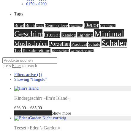
€
150
-
€
200
Tags
Decor
Bowl
Buch
Center piece
Büste
Christmas
Dekoration
Minimal
Geschirr
Interior
Katalog
Lighting
Schalen
Müslischalen
Porzellan
Practical
Schale
Tee
Teezubereitung
Weihnachten
Weihnachtsbaum
press
Enter
to search
Filters active
(1)
Showing
“Ilmgold”
Kindergeschirr »Ilm’s Island«
€
26,00
–
€
85,00
Ausführung wählen
Show more
Teeset »Eden’s Garden«