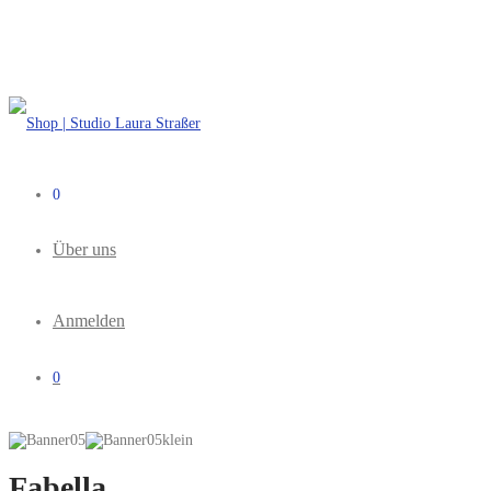
0
Über uns
Anmelden
0
Fabella