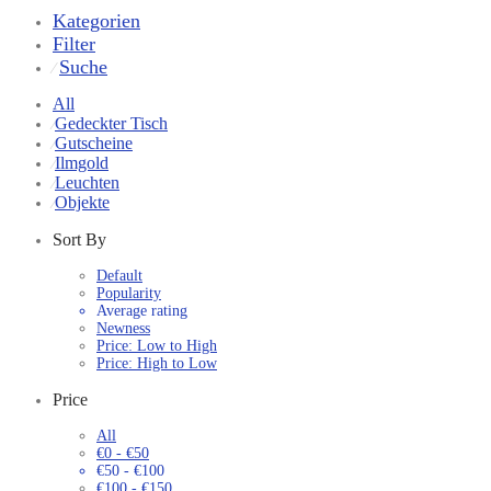
Kategorien
Filter
Suche
⁄
All
Gedeckter Tisch
⁄
Gutscheine
⁄
Ilmgold
⁄
Leuchten
⁄
Objekte
⁄
Sort By
Default
Popularity
Average rating
Newness
Price: Low to High
Price: High to Low
Price
All
€
0
-
€
50
€
50
-
€
100
€
100
-
€
150