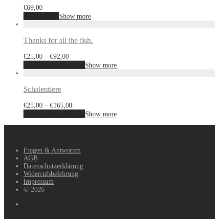
€
69,00
Weiterlesen
Show more
Thanks for all the fish.
€
25,00
–
€
92,00
Ausführung wählen
Show more
Schalentiere
€
25,00
–
€
165,00
Ausführung wählen
Show more
Fragen & Antworten
AGB
Datenschutzerklärung
Widerrufsbelehrung
Impressum
© 2026